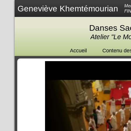
Mem
Geneviève Khemtémourian
FI
Danses Sac
Atelier "Le M
Accueil
Contenu des