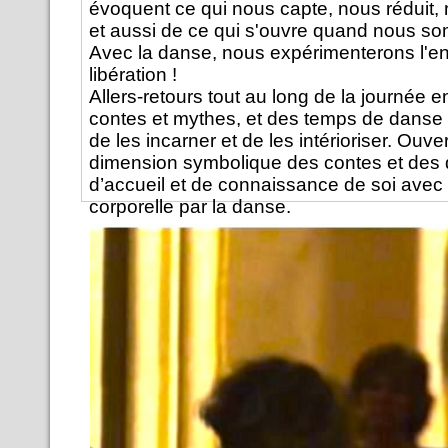
évoquent ce qui nous capte, nous réduit,
et aussi de ce qui s'ouvre quand nous so
Avec la danse, nous expérimenterons l'e
libération !
Allers-retours tout au long de la journée en
contes et mythes, et des temps de danse 
de les incarner et de les intérioriser. Ouver
dimension symbolique des contes et des 
d’accueil et de connaissance de soi ave
corporelle par la danse.
Apporter des vêtements souples. Aucun
danse n’est nécessaire pour participer à l
En coanimation avec
Christophe de Vare
coach
Infos : 01 45 44 01 87,
www.forum104.org