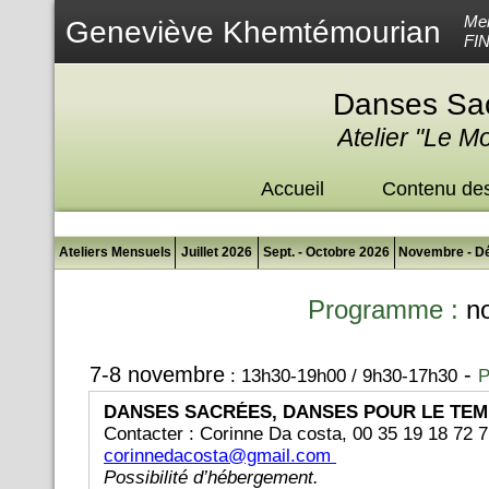
Mem
Geneviève Khemtémourian
FI
Danses Sac
Atelier "Le M
Accueil
Contenu des
Ateliers Mensuels
Juillet 2026
Sept. - Octobre 2026
Novembre - D
Programme :
n
7-8 novembre
-
: 13h30-19h00 / 9h30-17h30
P
DANSES SACRÉES, DANSES POUR LE TE
Contacter : Corinne Da costa, 00 35 19 18 72 
corinnedacosta@gmail.com
Possibilité d’hébergement.